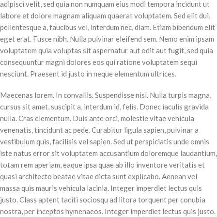
adipisci velit, sed quia non numquam eius modi tempora incidunt ut
labore et dolore magnam aliquam quaerat voluptatem. Sed elit dui,
pellentesque a, faucibus vel, interdum nec, diam. Etiam bibendum elit
eget erat. Fusce nibh. Nulla pulvinar eleifend sem. Nemo enim ipsam
voluptatem quia voluptas sit aspernatur aut odit aut fugit, sed quia
consequuntur magni dolores eos qui ratione voluptatem sequi
nesciunt. Praesent id justo in neque elementum ultrices.
Maecenas lorem. In convallis. Suspendisse nisl. Nulla turpis magna,
cursus sit amet, suscipit a, interdum id, felis. Donec iaculis gravida
nulla. Cras elementum. Duis ante orci, molestie vitae vehicula
venenatis, tincidunt ac pede. Curabitur ligula sapien, pulvinar a
vestibulum quis, facilisis vel sapien. Sed ut perspiciatis unde omnis
iste natus error sit voluptatem accusantium doloremque laudantium,
totam rem aperiam, eaque ipsa quae ab illo inventore veritatis et
quasi architecto beatae vitae dicta sunt explicabo. Aenean vel
massa quis mauris vehicula lacinia. Integer imperdiet lectus quis
justo. Class aptent taciti sociosqu ad litora torquent per conubia
nostra, per inceptos hymenaeos. Integer imperdiet lectus quis justo.