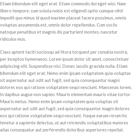
Etiam bibendum elit eget erat. Etiam commodo dui eget wisi. Nam
libero tempore, cum soluta nobis est eligendi optio cumque nihil
impedit quo minus id quod maxime placeat facere possimus, omnis
voluptas assumenda est, omnis dolor repellendus. Cum sociis
natoque penatibus et magnis dis parturient montes, nascetur
ridiculus mus.
Class aptent taciti sociosqu ad litora torquent per conubia nostra,
per inceptos hymenaeos. Lorem ipsum dolor sit amet, consectetuer
adipiscing elit. Suspendisse nisl. Donec iaculis gravida nulla. Etiam
bibendum elit eget erat. Nemo enim ipsam voluptatem quia voluptas
sit aspernatur aut odit aut fugit, sed quia consequuntur magni
dolores eos qui ratione voluptatem sequi nesciunt. Maecenas lorem.
In dapibus augue non sapien. Mauris elementum mauris vitae tortor.
Mauris metus. Nemo enim ipsam voluptatem quia voluptas sit
aspernatur aut odit aut fugit, sed quia consequuntur magni dolores
eos qui ratione voluptatem sequi nesciunt. Itaque earum rerum hic
tenetur a sapiente delectus, ut aut reiciendis voluptatibus maiores
alias consequatur aut perferendis doloribus asperiores repellat.