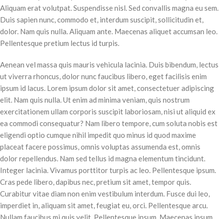
Aliquam erat volutpat. Suspendisse nisl. Sed convallis magna eu sem.
Duis sapien nunc, commodo et, interdum suscipit, sollicitudin et,
dolor. Nam quis nulla. Aliquam ante. Maecenas aliquet accumsan leo.
Pellentesque pretium lectus id turpis.
Aenean vel massa quis mauris vehicula lacinia. Duis bibendum, lectus
ut viverra rhoncus, dolor nunc faucibus libero, eget facilisis enim
ipsum id lacus. Lorem ipsum dolor sit amet, consectetuer adipiscing
elit. Nam quis nulla. Ut enim ad minima veniam, quis nostrum
exercitationem ullam corporis suscipit laboriosam, nisi ut aliquid ex
ea commodi consequatur? Nam libero tempore, cum soluta nobis est
eligendi optio cumque nihil impedit quo minus id quod maxime
placeat facere possimus, omnis voluptas assumenda est, omnis
dolor repellendus. Nam sed tellus id magna elementum tincidunt.
Integer lacinia. Vivamus porttitor turpis ac leo. Pellentesque ipsum.
Cras pede libero, dapibus nec, pretium sit amet, tempor quis.
Curabitur vitae diam non enim vestibulum interdum. Fusce dui leo,
imperdiet in, aliquam sit amet, feugiat eu, orci. Pellentesque arcu.
Nullam faucibus mi quis velit. Pellentesque ipsum. Maecenas ipsum